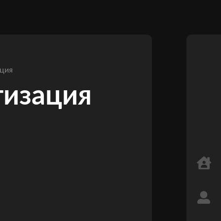
ация
тизация